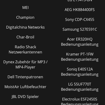
MEI
AEG HK884400FS
Champion
Sony CDP-CX455
Digitalchina Networks
Samsung S27E591C
Char-Broil
Acer ER320HQ
Bedienungsanleitung
Radio Shack
Netzwerkantennen
Kramer PT-1FW
Bedienungsanleitung
Dynex Zubehör für MP3 /
MP4-Player
Soniq E40S12A
Bedienungsanleitung
Dell Tintenpatronen
LG 55UF770T
MoistAir Luftbefeuchter
Bedienungsanleitung
JBL DVD Spieler
Electrolux ESF2450S
Bedienungsanleitung