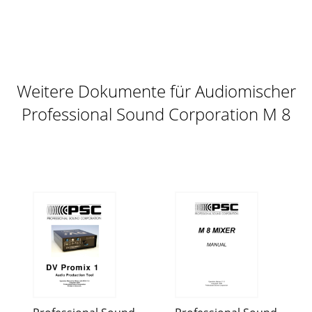
6 1. The PSC M4 A+ stereo outputs utilize two male XLR
connectors. The outputs are low impedance, electronically
balanced and capable of driving +
Seite 12
7 TAPE RETURNS A. Tape Return Gain 1. The tape return
Weitere Dokumente für Audiomischer
right and left channel gain adjustments are accessible on the
bottom panel
Professional Sound Corporation M 8
Seite 13
8 standards. Additionally, PSC's exclusive circuitry consumes
very little power when compared to competiting designs.
POWERING A. Inter
Seite 14
9 consistent with the common Sony camcorder battery
polarity(Outside = + voltage, Center = - voltage). 3.
WARNING!: DO NOT EXCEED 25V DC! Any