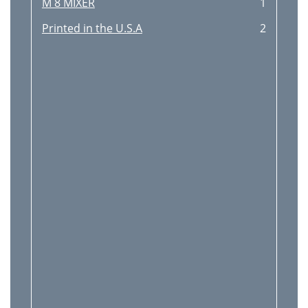
M 8 MIXER
1
Printed in the U.S.A
2