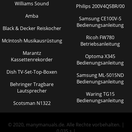
Williams Sound
Philips 200V4QSBR/00
Amba
Samsung CE100V-S
Bedienungsanleitung
Black & Decker Reiskocher
Ricoh FW780
McIntosh Musikausrüstung
Betriebsanleitung
Marantz
Optoma X345
Kassettenrekorder
Bedienungsanleitung
Dish TV-Set-Top-Boxen
Samsung ML-5015ND
Bedienungsanleitung
Behringer Tragbare
Lautsprecher
Waring TG15
Bedienungsanleitung
Scotsman N1322
© 2020, manymanuals.de. Alle Rechte vorbehalten. |
0.035 s |